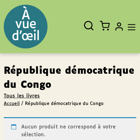
Panneau de gestion des cookies
Aller au contenu
Aller au pied de page
Rechercher
Fermer
un
livre,
un
auteur,
un
EAN
République démocatrique
du Congo
Tous les livres
Accueil
/
République démocatrique du Congo
Aucun produit ne correspond à votre
sélection.