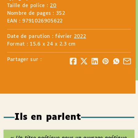
Taille de police :
20
Nombre de pages : 352
EAN : 9791026905622
Date de parution : février
2022
Format : 15.6 x 24 x 2.3 cm
Partager sur :
Ils en parlent