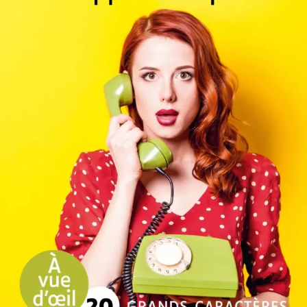
Appel manqué
Carole Fives
22
€