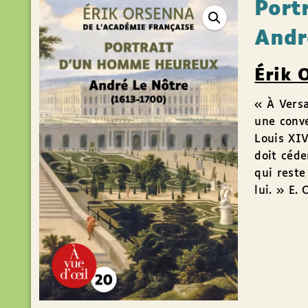
Port
Andr
Érik 
« À Versa
une conve
Louis XIV
doit céde
qui reste
lui. » E. 