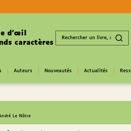
Aller au contenu
Aller au pied de page
e d’œil
Rechercher
un
nds caractères
livre,
un
auteur,
un
EAN
s
Auteurs
Nouveautés
Actualités
Ress
André Le Nôtre