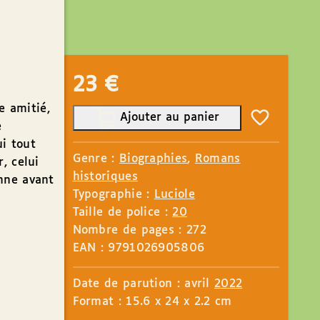
23
€
e amitié,
Ajouter au panier
e
i tout
Genre :
Biographies
,
Romans
, celui
historiques
nne avant
Typographie :
Luciole
Taille de police :
20
Nombre de pages : 272
EAN : 9791026905806
Date de parution : avril
2022
Format : 15.6 x 24 x 2.2 cm