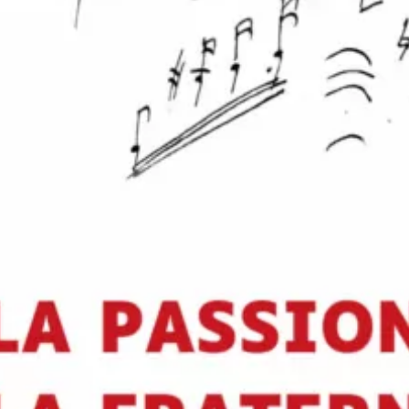
La Passion de la fraternité – Beethoven
Érik Orsenna