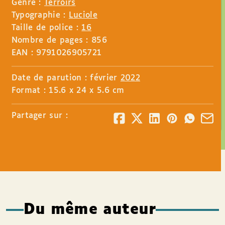
Genre :
Terroirs
Typographie :
Luciole
Taille de police :
16
Nombre de pages : 856
EAN : 9791026905721
Date de parution : février
2022
Format : 15.6 x 24 x 5.6 cm
Partager sur :
Du même auteur