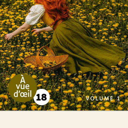
Mireille Pluchard
54
€