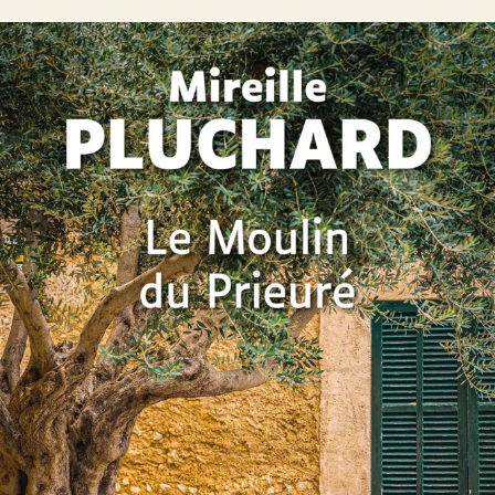
Le Moulin du Prieuré
Mireille Pluchard
48
€