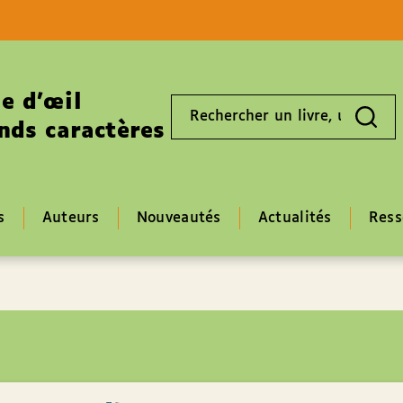
Aller au contenu
Aller au pied de page
e d’œil
Rechercher
un
nds caractères
livre,
un
auteur,
un
EAN
s
Auteurs
Nouveautés
Actualités
Ress