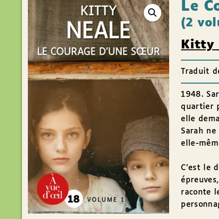
Le C
(2 vo
Kitty
Traduit d
1948. Sar
quartier 
elle dema
Sarah ne 
elle-mê
C’est le 
épreuves,
raconte l
personnag