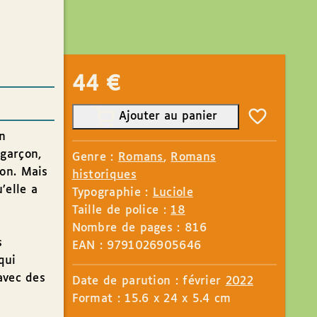
44
€
Ajouter au panier
un
 garçon,
Genre :
Romans
,
Romans
son. Mais
historiques
’elle a
Typographie :
Luciole
Taille de police :
18
Nombre de pages : 816
s
EAN : 9791026905646
qui
avec des
Date de parution : février
2022
Format : 15.6 x 24 x 5.4 cm