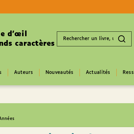
Aller au contenu
Aller au pied de page
e d’œil
Rechercher
un
nds caractères
livre,
un
auteur,
un
EAN
s
Auteurs
Nouveautés
Actualités
Ress
 Années