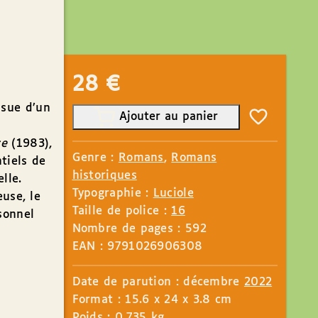
28
€
ssue d’un
Ajouter au panier
ce
(1983),
Genre :
Romans
,
Romans
tiels de
historiques
lle.
Typographie :
Luciole
euse, le
Taille de police :
16
sonnel
Nombre de pages : 592
EAN : 9791026906308
Date de parution : décembre
2022
Format : 15.6 x 24 x 3.8 cm
Poids : 0.735 kg