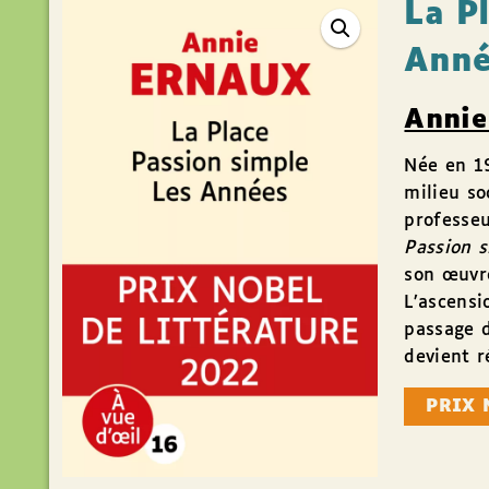
La P
Anné
Annie
Née en 1
milieu so
professeu
Passion 
son œuvre
L’ascensi
passage d
devient ré
PRIX 