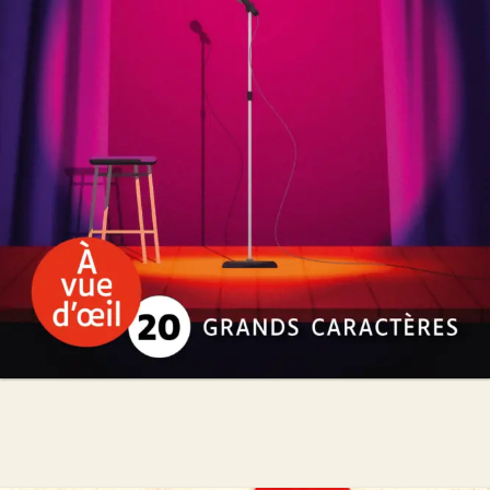
David Foenkinos
26
€