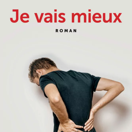
Je vais mieux
David Foenkinos
23
€