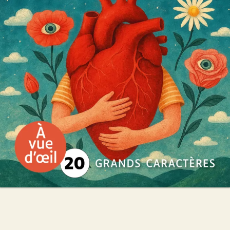
David Foenkinos
27
€