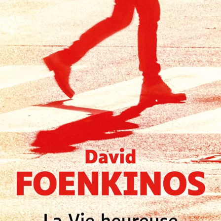
La Vie heureuse
David Foenkinos
27
€