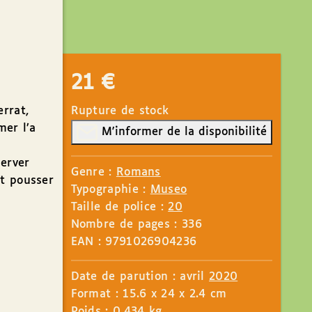
21
€
rrat,
Rupture de stock
mer l’a
M'informer de la disponibilité
server
Genre :
Romans
ut pousser
Typographie :
Museo
Taille de police :
20
Nombre de pages : 336
EAN : 9791026904236
Date de parution : avril
2020
Format : 15.6 x 24 x 2.4 cm
Poids : 0.434 kg