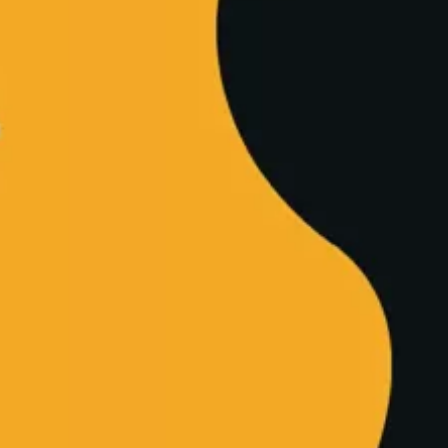
Femmes en colère
Mathieu Menegaux