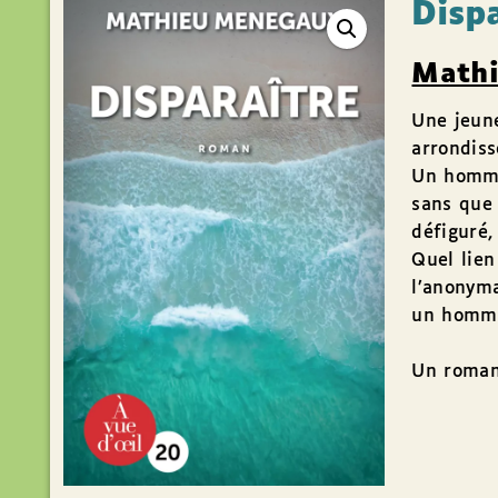
Disp
Math
Une jeune
arrondis
Un homme 
sans que 
défiguré,
Quel lien
l’anonyma
un homme
Un roman 