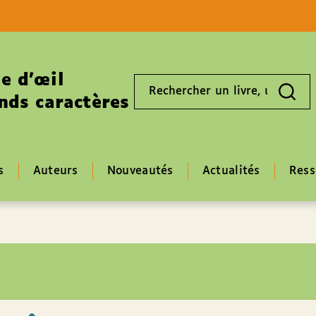
Aller au contenu
Aller au pied de page
e d’œil
Rechercher
un
nds caractères
livre,
un
auteur,
un
EAN
s
Auteurs
Nouveautés
Actualités
Ress