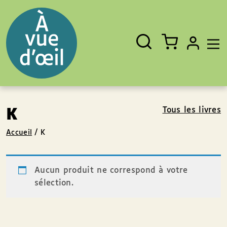
Panneau de gestion des cookies
Aller au contenu
Aller au pied de page
Rechercher
Fermer
un
livre,
un
auteur,
un
EAN
Tous les livres
K
Accueil
/
K
Aucun produit ne correspond à votre
sélection.