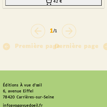
42
€
1
/1
Première page
Dernière page
Éditions À vue d’œil
6, avenue Eiffel
78420 Carrières-sur-Seine
infoavo@avuedoeil.fr