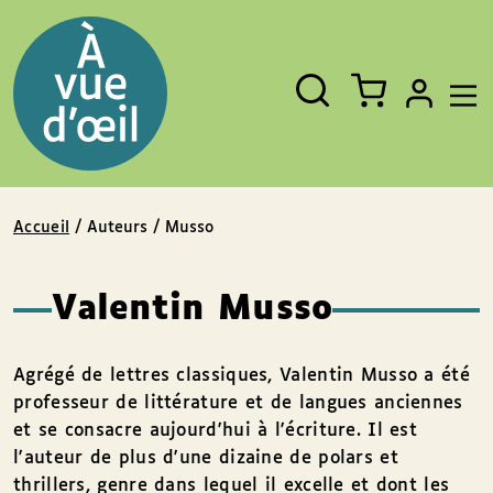
Panneau de gestion des cookies
Aller au contenu
Aller au pied de page
Rechercher
Fermer
un
livre,
un
auteur,
un
EAN
Accueil
/ Auteurs / Musso
Valentin Musso
Agrégé de lettres classiques, Valentin Musso a été
professeur de littérature et de langues anciennes
et se consacre aujourd'hui à l'écriture. Il est
l'auteur de plus d'une dizaine de polars et
thrillers, genre dans lequel il excelle et dont les