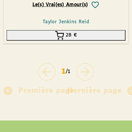
Le(s) Vrai(es) Amour(s)
Taylor Jenkins Reid
28
€
1
/1
Première page
Dernière page