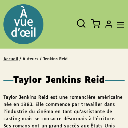
Panneau de gestion des cookies
Aller au contenu
Aller au pied de page
Rechercher
Fermer
un
livre,
un
auteur,
un
EAN
Accueil
/ Auteurs / Jenkins Reid
Taylor Jenkins Reid
Taylor Jenkins Reid est une romancière américaine
née en 1983. Elle commence par travailler dans
l’industrie du cinéma en tant qu’assistante de
casting mais se consacre désormais à l’écriture.
Ses romans ont un grand succès aux États-Unis