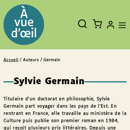
Panneau de gestion des cookies
Aller au contenu
Aller au pied de page
Rechercher
Fermer
un
livre,
un
auteur,
un
EAN
Accueil
/ Auteurs / Germain
Sylvie Germain
Titulaire d’un doctorat en philosophie, Sylvie
Germain part voyager dans les pays de l’Est. En
rentrant en France, elle travaille au ministère de la
Culture puis publie son premier roman en 1984,
qui reçoit plusieurs prix littéraires. Depuis une