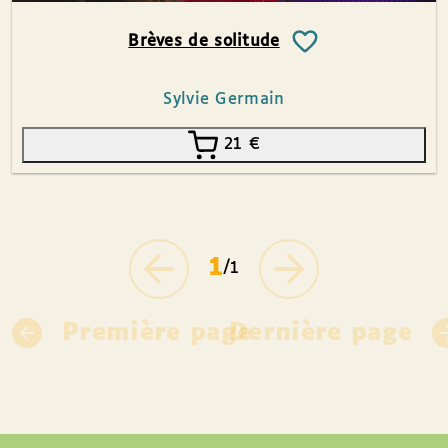
Brèves de solitude
Sylvie Germain
21
€
1
/1
Première page
Dernière page