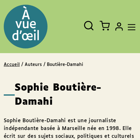
Panneau de gestion des cookies
Aller au contenu
Aller au pied de page
Rechercher
Fermer
un
livre,
un
auteur,
un
EAN
Accueil
/ Auteurs / Boutière-Damahi
Sophie Boutière-
Damahi
Sophie Boutière-Damahi est une journaliste
indépendante basée à Marseille née en 1998. Elle
écrit sur des sujets sociaux, politiques et culturels