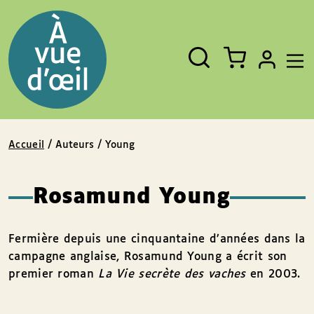
Panneau de gestion des cookies
Aller au contenu
Aller au pied de page
Rechercher
Fermer
un
livre,
un
auteur,
un
EAN
Accueil
/ Auteurs / Young
Rosamund Young
Fermière depuis une cinquantaine d’années dans la
campagne anglaise, Rosamund Young a écrit son
premier roman
La Vie secrète des vaches
en 2003.