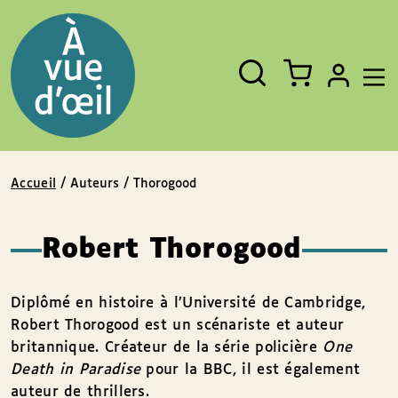
Panneau de gestion des cookies
Aller au contenu
Aller au pied de page
Rechercher
Fermer
un
livre,
un
auteur,
un
EAN
Accueil
/ Auteurs / Thorogood
Robert Thorogood
Diplômé en histoire à l’Université de Cambridge,
Robert Thorogood est un scénariste et auteur
britannique. Créateur de la série policière
One
Death in Paradise
pour la BBC, il est également
auteur de thrillers.