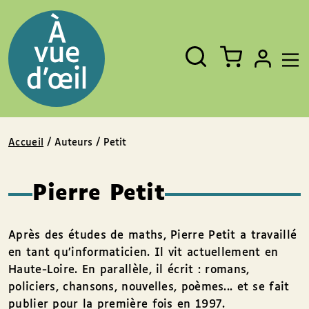
Panneau de gestion des cookies
Aller au contenu
Aller au pied de page
Rechercher
Fermer
un
livre,
un
auteur,
un
EAN
Accueil
/ Auteurs / Petit
Pierre Petit
Après des études de maths, Pierre Petit a travaillé
en tant qu’informaticien. Il vit actuellement en
Haute-Loire. En parallèle, il écrit : romans,
policiers, chansons, nouvelles, poèmes... et se fait
publier pour la première fois en 1997.