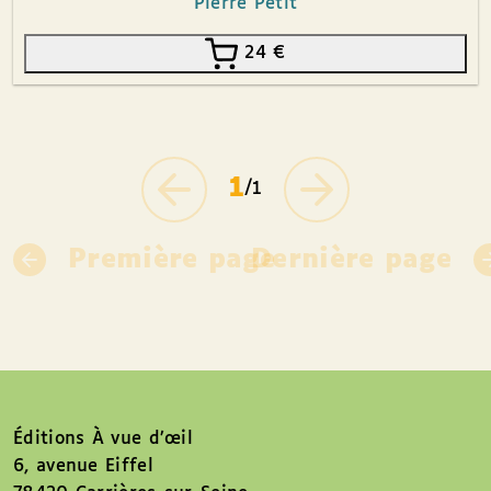
Pierre Petit
24
€
1
/1
Première page
Dernière page
Éditions À vue d’œil
6, avenue Eiffel