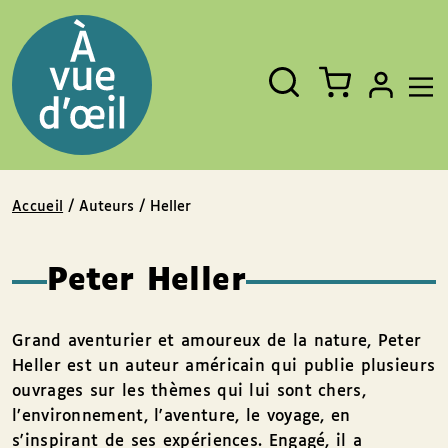
Panneau de gestion des cookies
Aller au contenu
Aller au pied de page
Rechercher
Fermer
un
livre,
un
auteur,
un
EAN
Accueil
/ Auteurs / Heller
Peter Heller
Grand aventurier et amoureux de la nature, Peter
Heller est un auteur américain qui publie plusieurs
ouvrages sur les thèmes qui lui sont chers,
l’environnement, l'aventure, le voyage, en
s'inspirant de ses expériences. Engagé, il a