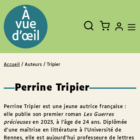
Panneau de gestion des cookies
Aller au contenu
Aller au pied de page
Rechercher
Fermer
un
livre,
un
auteur,
un
EAN
Accueil
/ Auteurs / Tripier
Perrine Tripier
Perrine Tripier est une jeune autrice française :
elle publie son premier roman
Les Guerres
précieuses
en 2023, à l'âge de 24 ans. Diplômée
d’une maîtrise en littérature à l’Université de
Rennes, elle est aujourd’hui professeure de lettres