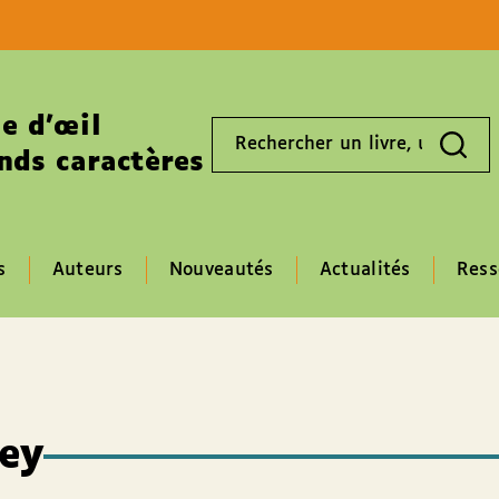
Aller au contenu
Aller au pied de page
e d’œil
Rechercher
un
nds caractères
livre,
un
auteur,
un
EAN
s
Auteurs
Nouveautés
Actualités
Ress
vey