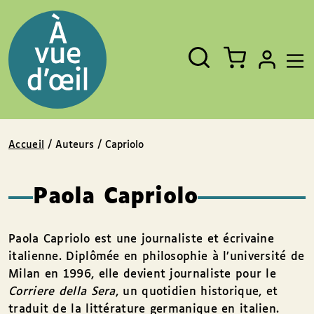
Panneau de gestion des cookies
Aller au contenu
Aller au pied de page
Rechercher
Fermer
un
livre,
un
auteur,
un
EAN
Accueil
/ Auteurs / Capriolo
Paola Capriolo
Paola Capriolo est une journaliste et écrivaine
italienne. Diplômée en philosophie à l’université de
Milan en 1996, elle devient journaliste pour le
Corriere della Sera
, un quotidien historique, et
traduit de la littérature germanique en italien.