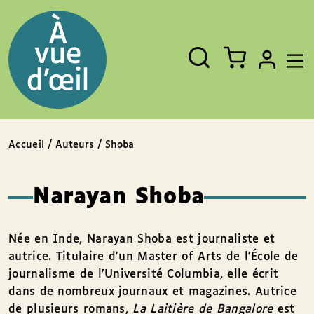
Panneau de gestion des cookies
Aller au contenu
Aller au pied de page
Rechercher
Fermer
un
livre,
un
auteur,
un
EAN
Accueil
/ Auteurs / Shoba
Narayan Shoba
Née en Inde, Narayan Shoba est journaliste et
autrice. Titulaire d'un Master of Arts de l'École de
journalisme de l'Université Columbia, elle écrit
dans de nombreux journaux et magazines. Autrice
de plusieurs romans,
La Laitière de Bangalore
est