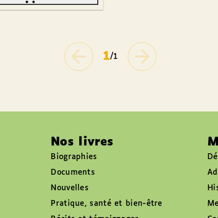
1
/1
Nos livres
M
Biographies
Dé
Documents
Ad
Nouvelles
Hi
Pratique, santé et bien-être
Me