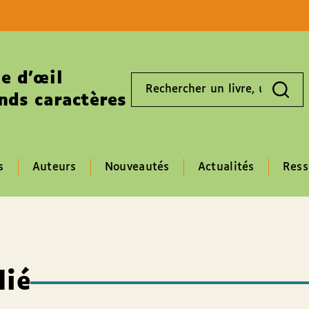
Aller au contenu
Aller au pied de page
e d’œil
Rechercher
un
nds caractères
livre,
un
auteur,
un
EAN
s
Auteurs
Nouveautés
Actualités
Ress
dié