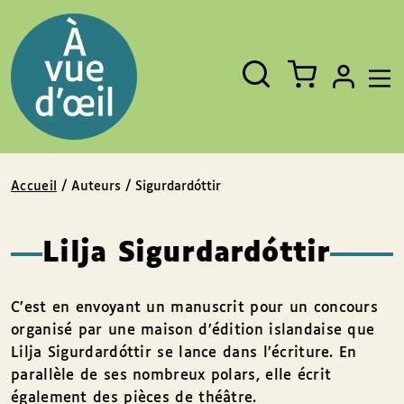
Panneau de gestion des cookies
Aller au contenu
Aller au pied de page
Rechercher
Fermer
un
livre,
un
auteur,
un
EAN
Accueil
/ Auteurs / Sigurdardóttir
Lilja Sigurdardóttir
C’est en envoyant un manuscrit pour un concours
organisé par une maison d’édition islandaise que
Lilja Sigurdardóttir se lance dans l’écriture. En
parallèle de ses nombreux polars, elle écrit
également des pièces de théâtre.