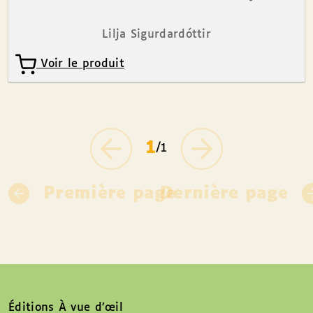
Lilja Sigurdardóttir
Voir le produit
1
/1
Première page
Dernière page
Éditions À vue d’œil