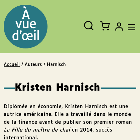
Panneau de gestion des cookies
Aller au contenu
Aller au pied de page
Rechercher
Fermer
un
livre,
un
auteur,
un
EAN
Accueil
/ Auteurs / Harnisch
Kristen Harnisch
Diplômée en économie, Kristen Harnisch est une
autrice américaine. Elle a travaillé dans le monde
de la finance avant de publier son premier roman
La Fille du maître de chai
en 2014, succès
international.