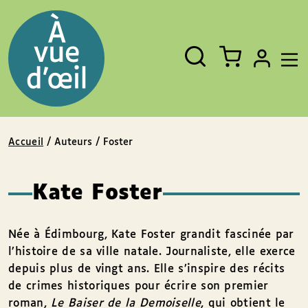
Panneau de gestion des cookies
Aller au contenu
Aller au pied de page
Rechercher
Fermer
un
livre,
un
auteur,
un
EAN
Accueil
/ Auteurs / Foster
Kate Foster
Née à Édimbourg, Kate Foster grandit fascinée par
l’histoire de sa ville natale. Journaliste, elle exerce
depuis plus de vingt ans. Elle s’inspire des récits
de crimes historiques pour écrire son premier
roman,
Le
Baiser de la Demoiselle
, qui obtient le