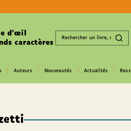
Aller au contenu
Aller au pied de page
e d’œil
Rechercher
un
nds caractères
livre,
un
auteur,
un
EAN
s
Auteurs
Nouveautés
Actualités
Ress
zetti