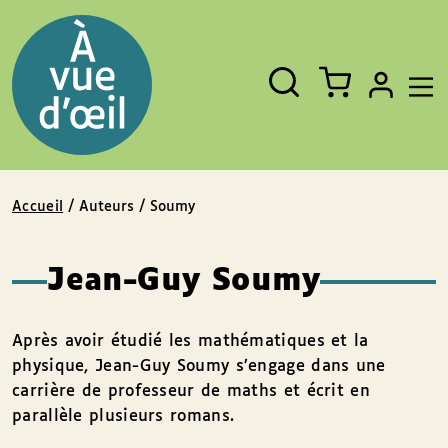
Panneau de gestion des cookies
Aller au contenu
Aller au pied de page
Rechercher
Fermer
un
livre,
un
auteur,
un
EAN
Accueil
/ Auteurs / Soumy
Jean-Guy Soumy
Après avoir étudié les mathématiques et la
physique, Jean-Guy Soumy s’engage dans une
carrière de professeur de maths et écrit en
parallèle plusieurs romans.