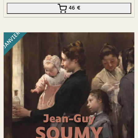
46
€
JANVIER