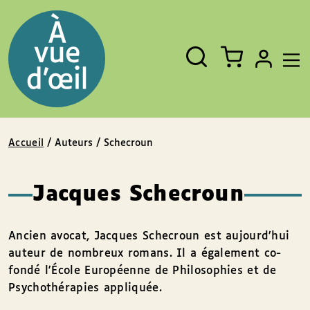
Panneau de gestion des cookies
Aller au contenu
Aller au pied de page
Rechercher
Fermer
un
livre,
un
auteur,
un
EAN
Accueil
/ Auteurs / Schecroun
Jacques Schecroun
Ancien avocat, Jacques Schecroun est aujourd’hui
auteur de nombreux romans. Il a également co-
fondé l'École Européenne de Philosophies et de
Psychothérapies appliquée.