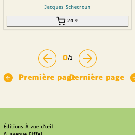
Jacques Schecroun
24
€
0
/1
Première page
Dernière page
Éditions À vue d’œil
6, avenue Eiffel