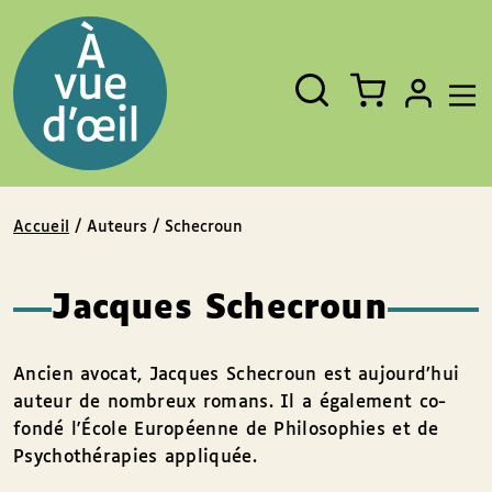
Panneau de gestion des cookies
Aller au contenu
Aller au pied de page
Rechercher
Fermer
un
livre,
un
auteur,
un
EAN
Accueil
/ Auteurs / Schecroun
Jacques Schecroun
Ancien avocat, Jacques Schecroun est aujourd’hui
auteur de nombreux romans. Il a également co-
fondé l'École Européenne de Philosophies et de
Psychothérapies appliquée.