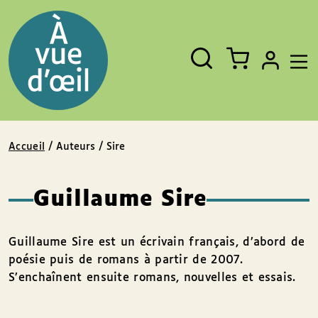
Panneau de gestion des cookies
Aller au contenu
Aller au pied de page
Rechercher
Fermer
un
livre,
un
auteur,
un
EAN
Accueil
/ Auteurs / Sire
Guillaume Sire
Guillaume Sire est un écrivain français, d’abord de
poésie puis de romans à partir de 2007.
S’enchaînent ensuite romans, nouvelles et essais.