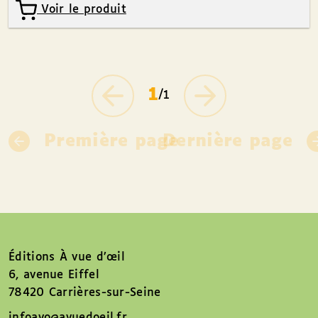
Voir le produit
1
/1
Première page
Dernière page
Éditions À vue d’œil
6, avenue Eiffel
78420 Carrières-sur-Seine
infoavo@avuedoeil.fr