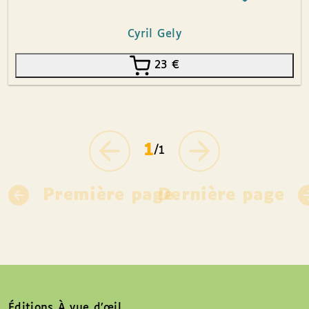
Cyril Gely
23
€
1
/1
Première page
Dernière page
Éditions À vue d’œil