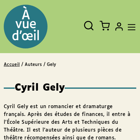
Panneau de gestion des cookies
Aller au contenu
Aller au pied de page
Rechercher
Fermer
un
livre,
un
auteur,
un
EAN
Accueil
/ Auteurs / Gely
Cyril Gely
Cyril Gely est un romancier et dramaturge
français. Après des études de finances, il entre à
l’École Supérieure des Arts et Techniques du
Théâtre. Il est l’auteur de plusieurs pièces de
théâtre récompensées ainsi que de romans.