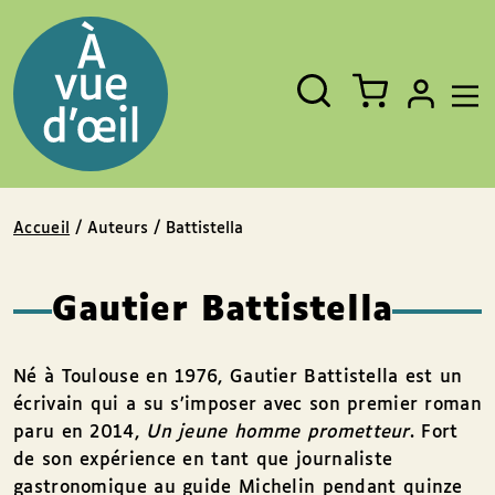
Panneau de gestion des cookies
Aller au contenu
Aller au pied de page
Rechercher
Fermer
un
livre,
un
auteur,
un
EAN
Accueil
/ Auteurs / Battistella
Gautier Battistella
Né à Toulouse en 1976, Gautier Battistella est un
écrivain qui a su s’imposer avec son premier roman
paru en 2014,
Un jeune homme prometteur
. Fort
de son expérience en tant que journaliste
gastronomique au guide Michelin pendant quinze