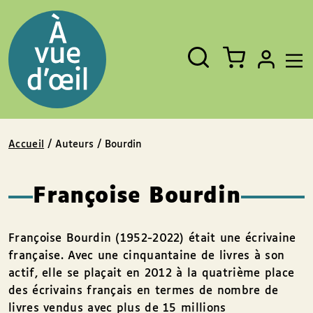
Panneau de gestion des cookies
Aller au contenu
Aller au pied de page
Rechercher
Fermer
un
livre,
un
auteur,
un
EAN
Accueil
/ Auteurs / Bourdin
Françoise Bourdin
Françoise Bourdin (1952-2022) était une écrivaine
française. Avec une cinquantaine de livres à son
actif, elle se plaçait en 2012 à la quatrième place
des écrivains français en termes de nombre de
livres vendus avec plus de 15 millions