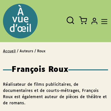
Panneau de gestion des cookies
Aller au contenu
Aller au pied de page
Rechercher
Fermer
un
livre,
un
auteur,
un
EAN
Accueil
/ Auteurs / Roux
François Roux
Réalisateur de films publicitaires, de
documentaires et de courts-métrages, François
Roux est également auteur de pièces de théâtre et
de romans.