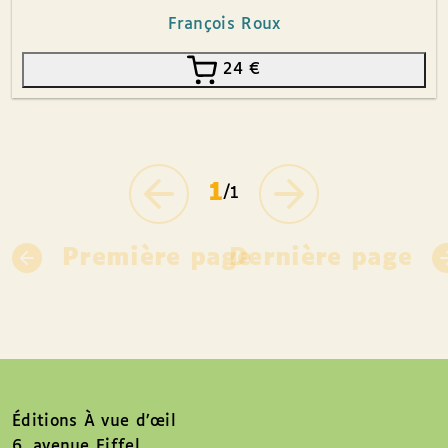
François Roux
24
€
1
/1
Première page
Dernière page
Éditions À vue d’œil
6, avenue Eiffel