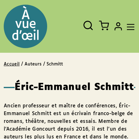
Panneau de gestion des cookies
Aller au contenu
Aller au pied de page
Rechercher
Fermer
un
livre,
un
auteur,
un
EAN
Accueil
/ Auteurs / Schmitt
Éric-Emmanuel Schmitt
Ancien professeur et maître de conférences, Éric-
Emmanuel Schmitt est un écrivain franco-belge de
romans, théâtre, nouvelles et essais. Membre de
l’Académie Goncourt depuis 2016, il est l’un des
auteurs les plus lus en France et dans le monde.