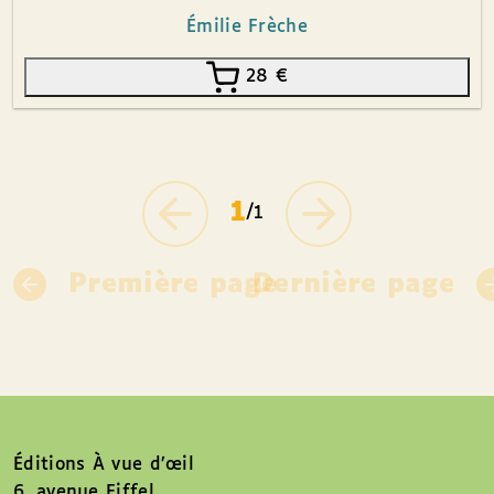
Émilie Frèche
28
€
1
/1
Première page
Dernière page
Éditions À vue d’œil
6, avenue Eiffel