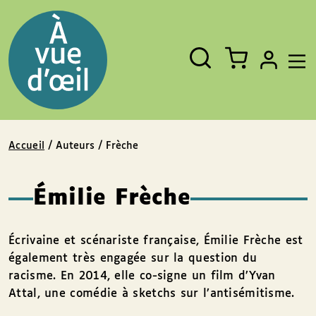
Panneau de gestion des cookies
Aller au contenu
Aller au pied de page
Rechercher
Fermer
un
livre,
un
auteur,
un
EAN
Accueil
/ Auteurs / Frèche
Émilie Frèche
Écrivaine et scénariste française, Émilie Frèche est
également très engagée sur la question du
racisme. En 2014, elle co-signe un film d’Yvan
Attal, une comédie à sketchs sur l’antisémitisme.