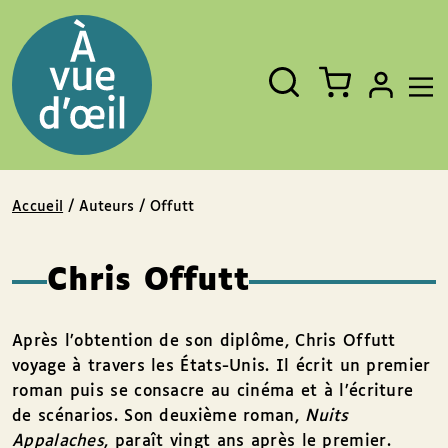
Panneau de gestion des cookies
Aller au contenu
Aller au pied de page
Rechercher
Fermer
un
livre,
un
auteur,
un
EAN
Accueil
/ Auteurs / Offutt
Chris Offutt
Après l’obtention de son diplôme, Chris Offutt
voyage à travers les États-Unis. Il écrit un premier
roman puis se consacre au cinéma et à l’écriture
de scénarios. Son deuxième roman,
Nuits
Appalaches
, paraît vingt ans après le premier.