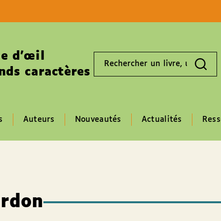
Aller au contenu
Aller au pied de page
e d’œil
Rechercher
un
nds caractères
livre,
un
auteur,
un
EAN
s
Auteurs
Nouveautés
Actualités
Ress
ardon