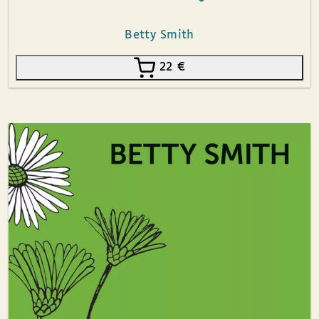
Betty Smith
22
€