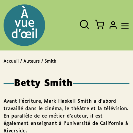
Panneau de gestion des cookies
Aller au contenu
Aller au pied de page
Rechercher
Fermer
un
livre,
un
auteur,
un
EAN
Accueil
/ Auteurs / Smith
Betty Smith
Avant l’écriture, Mark Haskell Smith a d’abord
travaillé dans le cinéma, le théâtre et la télévision.
En parallèle de ce métier d’auteur, il est
également enseignant à l’université de Californie à
Riverside.