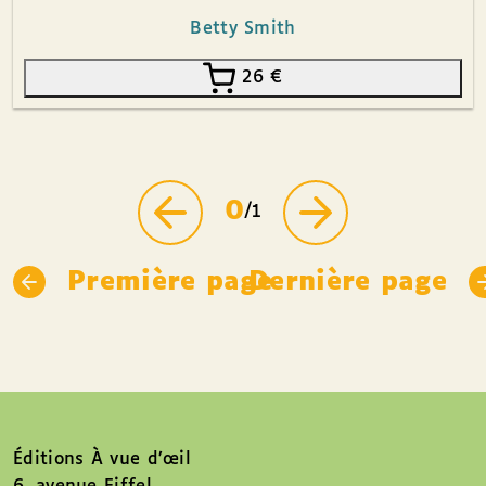
Betty Smith
26
€
0
/1
Première page
Dernière page
Éditions À vue d’œil