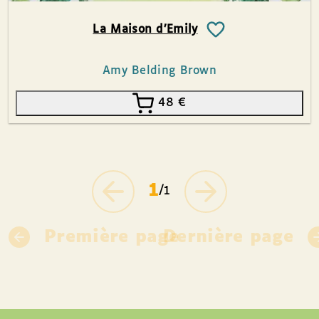
La Maison d’Emily
Amy Belding Brown
48
€
1
/1
Première page
Dernière page