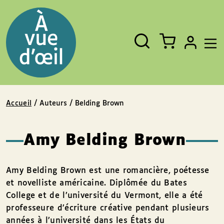
Panneau de gestion des cookies
Aller au contenu
Aller au pied de page
Rechercher
Fermer
un
livre,
un
auteur,
un
EAN
Accueil
/ Auteurs / Belding Brown
Amy Belding Brown
Amy Belding Brown est une romancière, poétesse
et novelliste américaine. Diplômée du Bates
College et de l’université du Vermont, elle a été
professeure d’écriture créative pendant plusieurs
années à l’université dans les États du