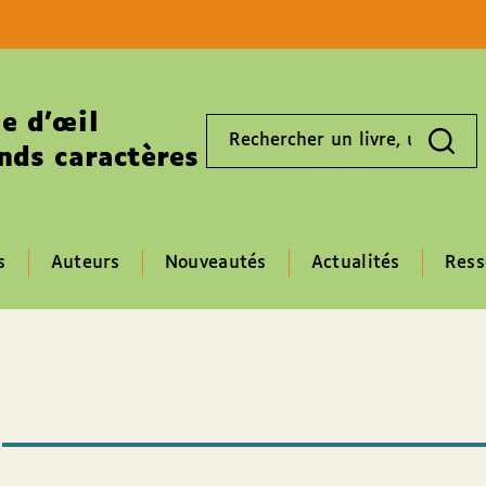
Aller au contenu
Aller au pied de page
e d’œil
Rechercher
un
nds caractères
livre,
un
auteur,
un
EAN
s
Auteurs
Nouveautés
Actualités
Ress
n