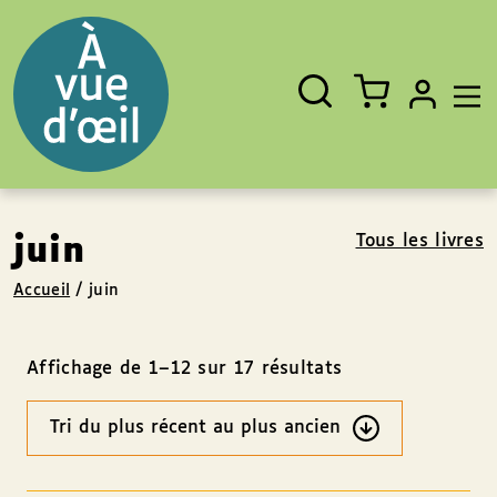
Panneau de gestion des cookies
Aller au contenu
Aller au pied de page
Rechercher
Fermer
un
livre,
un
auteur,
un
EAN
Tous les livres
juin
Accueil
/
juin
Affichage de 1–12 sur 17 résultats
Ordre
des
résultats