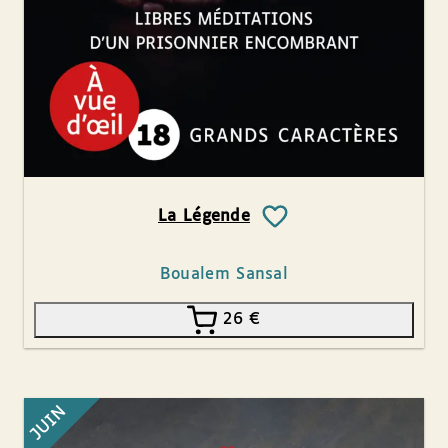
La Légende
Boualem Sansal
26
€
JUIN