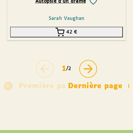
Autopsie d’un drame
Sarah Vaughan
42
€
1
/2
Première page
Dernière page