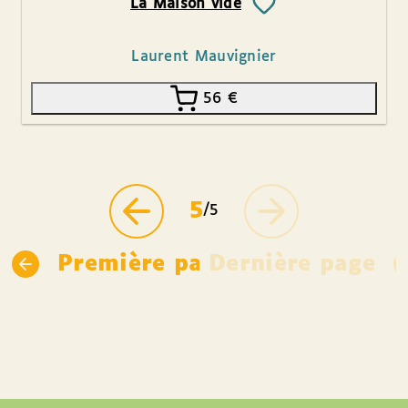
La Maison vide
Laurent Mauvignier
56
€
5
/5
Première page
Dernière page