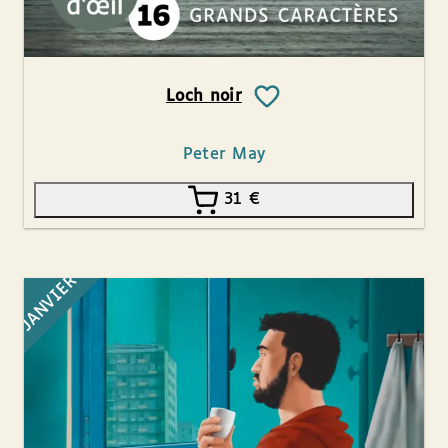
Loch noir
Peter May
31
€
JANVIER