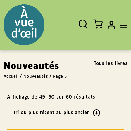
Panneau de gestion des cookies
Aller au contenu
Aller au pied de page
Rechercher
Fermer
un
livre,
un
auteur,
un
EAN
Tous les livres
Nouveautés
Accueil
/
Nouveautés
/
Page 5
Affichage de 49–60 sur 60 résultats
Ordre
des
résultats