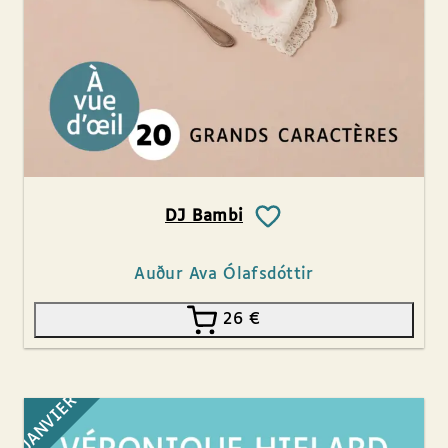
DJ Bambi
Auður Ava Ólafsdóttir
26
€
JANVIER