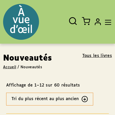
Panneau de gestion des cookies
Aller au contenu
Aller au pied de page
Rechercher
Fermer
un
livre,
un
auteur,
un
EAN
Tous les livres
Nouveautés
Accueil
/
Nouveautés
Affichage de 1–12 sur 60 résultats
Ordre
des
résultats