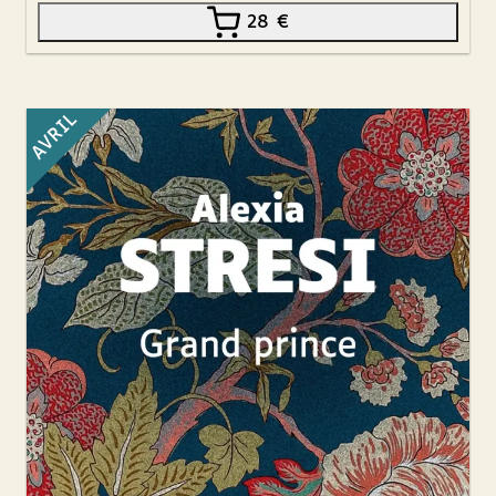
28
€
AVRIL