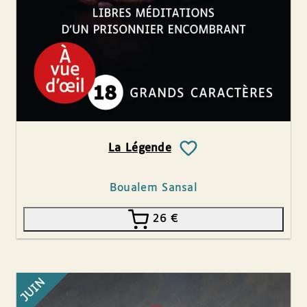
La Légende
Boualem Sansal
26
€
JUIN