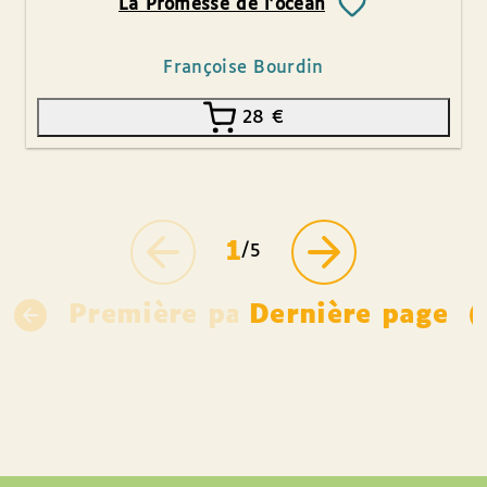
La Promesse de l’océan
Françoise Bourdin
28
€
1
/5
Première page
Dernière page